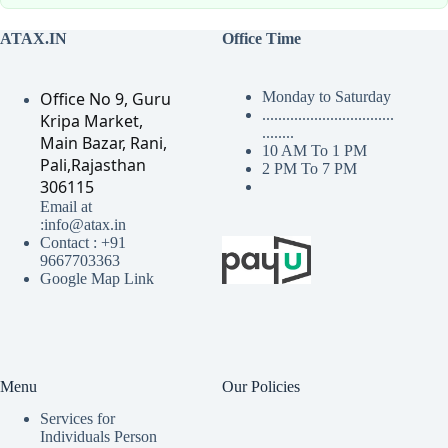
ATAX.IN
Office Time
Office No 9, Guru
Monday to Saturday
.................................
Kripa Market,
........
Main Bazar, Rani,
10 AM To 1 PM
Pali,Rajasthan
2 PM To 7 PM
306115
Email at
:info@atax.in
Contact : +91
9667703363
Google Map Link
Menu
Our Policies
Services for
Individuals Person