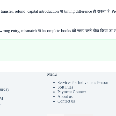
ansfer, refund, capital introduction या timing difference हो सकता है. Prop
rn, wrong entry, mismatch या incomplete books को समय रहते ठीक किया जा स
Menu
Services for Individuals Person
Soft Files
turday
Payment Counter
..................
About us
PM
Contact us
M