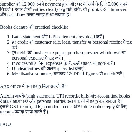
supplier को 12,000 रुपये payment हुआ और घर के खर्च के लिए 5,000 रुपये
निकले। अगर तीनों entries clearly tag नहीं होंगी, तो profit, GST turnover
और cash flow गलत समझ में आ सकता है।
Books cleanup की practical checklist
Bank statement और UPI statement download करें।
हर credit को customer sale, loan, transfer या personal receipt में tag
करें।
हर debit को business expense, purchase, owner withdrawal या
personal expense में tag करें।
Invoices/bills जिन expenses के हैं, उन्हें attach या note करें।
Unclear entries की अलग query list बनाएं।
Month-wise summary बनाकर GST/ITR figures से match करें।
Atax office में क्या help मिल सकती है?
Atax.in आपके bank statement, UPI records, bills और accounting books
देखकर business और personal entries अलग करने में help कर सकता है।
इससे GST return, ITR, loan documents और future notice reply के लिए
records ज्यादा साफ बनते हैं।
FAQs