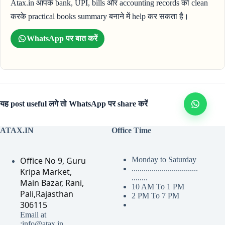
Atax.in आपके bank, UPI, bills और accounting records को clean
करके practical books summary बनाने में help कर सकता है।
WhatsApp पर बात करें
यह post useful लगे तो WhatsApp पर share करें
ATAX.IN
Office Time
Office No 9, Guru
Monday to Saturday
.................................
Kripa Market,
........
Main Bazar, Rani,
10 AM To 1 PM
Pali,Rajasthan
2 PM To 7 PM
306115
Email at
:info@atax.in