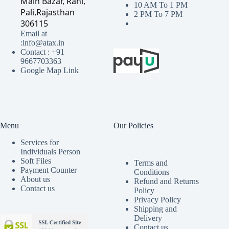
Main Bazar, Rani,
10 AM To 1 PM
Pali,Rajasthan
2 PM To 7 PM
306115
Email at
:info@atax.in
Contact : +91
9667703363
Google Map Link
Menu
Our Policies
Services for
Individuals Person
Soft Files
Terms and
Payment Counter
Conditions
About us
Refund and Returns
Contact us
Policy
Privacy Policy
Shipping and
Delivery
Contact us