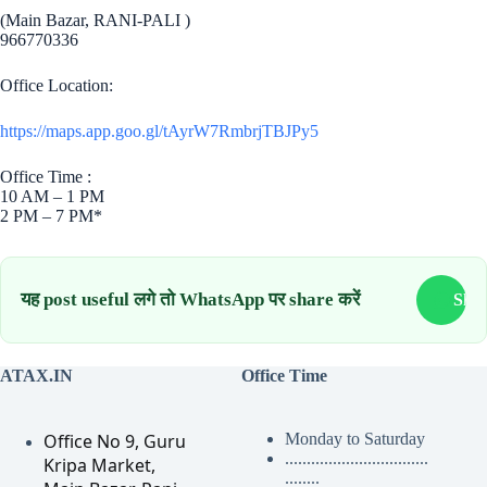
(Main Bazar, RANI-PALI )
966770336
Office Location:
https://maps.app.goo.gl/tAyrW7RmbrjTBJPy5
Office Time :
10 AM – 1 PM
2 PM – 7 PM*
यह post useful लगे तो WhatsApp पर share करें
Sha
ATAX.IN
Office Time
Office No 9, Guru
Monday to Saturday
.................................
Kripa Market,
........