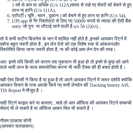
1 वर्ष से कम या अधिक (U/s 112A)समय से रखे गए शेयरों को बेचने से हुए
लाभ या हानि (U/s 111A),
प्रॉपर्टी ( भूमि , भवन , दुकान ) को बेचने से हुए लाभ या हानि (U/s 54),
UPI app से गैर रिशतेदारो से लिए गए 50000 रूपये से ज्यादा की ऐसी बैंक
entry जो पुनः ना लौटाई जाने वाली है u/s 56 (2)(vi) ,
तो ये सभी रूटीन बिज़नेस के भाग में शामिल नहीं होते है ,इनको आयकर रिटर्न में
दर्शना बहुत जरुरी होता है , इन लेन देनो को एक विशेष रुक से आंकलनऔर
विश्लेषित किया जाना जरुरी होता है, ना की कोई आम लेन देन की तरह।
अतः इनमे यदि किसी को कारण वश नुकसान भी हुआ हो तो इनमे से कुछ को आने
वाले भावी लाभ के साथ समायोजित करना भी भावी टैक्स की ही बचत होती है।
यही ऐसा किसी ने किया है या हुआ है तो अपने आयकर रिटर्न में जरूर दर्शाये क्योकि
आयकर विभाग के पास आपके किये गए सभी लेनदेन की Tracking history AIS,
TIS Report मे मौजुद है ।
सही रिटर्न फाइल करे या करवाए , चाहे तो आप ऑफिस की आयकर रिटर्न सम्बन्धी
सेवाएं भी ले सकते है या ऑफिस आकर मिल भी सकते है ।
गौतम प्रकाश सोनी
(आयकर सलाहकार)