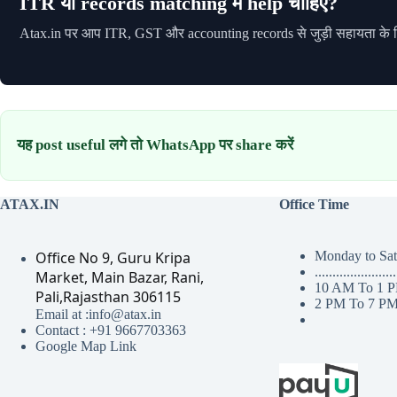
ITR या records matching में help चाहिए?
Atax.in पर आप ITR, GST और accounting records से जुड़ी सहायता के
यह post useful लगे तो WhatsApp पर share करें
ATAX.IN
Office Time
Office No 9, Guru Kripa
Monday to Sa
.......................
Market, Main Bazar, Rani,
10 AM To 1 
Pali,Rajasthan 306115
2 PM To 7 P
Email at :info@atax.in
Contact : +91 9667703363
Google Map Link