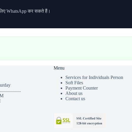
 लिए WhatsApp कर सकते हैं।
Menu
Services for Individuals Person
Soft Files
turday
Payment Counter
..................
About us
PM
Contact us
M