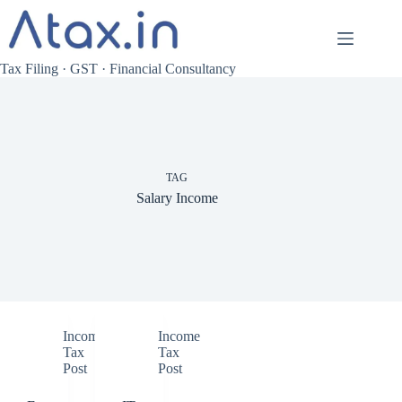
Skip
to
content
Tax Filing · GST · Financial Consultancy
TAG
Salary Income
Income
Income
Tax
Tax
Post
Post