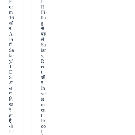
F
IT
or
R
m
Fi
16
lin
औ
g
र
से
A
पह
IS
ले
में
Sa
Sa
lar
lar
y,
y/
R
T
en
D
t
S
औ
अ
र
ल
In
ग
ve
दि
st
ख
m
र
en
हा
t
है
Pr
तो
oo
IT
f