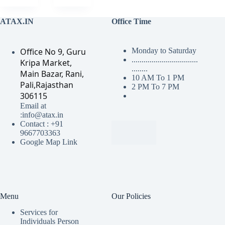
ATAX.IN
Office Time
Office No 9, Guru
Monday to Saturday
.................................
Kripa Market,
........
Main Bazar, Rani,
10 AM To 1 PM
Pali,Rajasthan
2 PM To 7 PM
306115
Email at
:info@atax.in
Contact : +91
9667703363
Google Map Link
Menu
Our Policies
Services for
Individuals Person