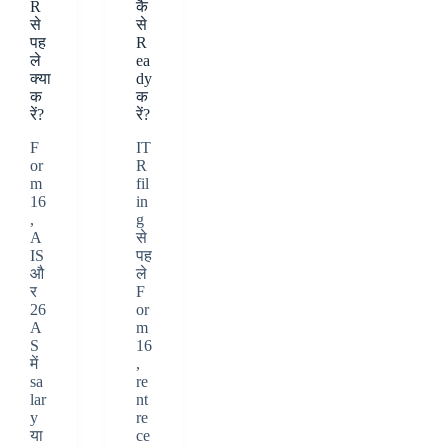
R
कै
से
से
पह
R
ले
ea
क्या
dy
क
क
रें?
रें?
F
IT
or
R
m
fil
16
in
,
g
A
से
IS
पह
औ
ले
र
F
26
or
A
m
S
16
में
,
sa
re
lar
nt
y
re
या
ce