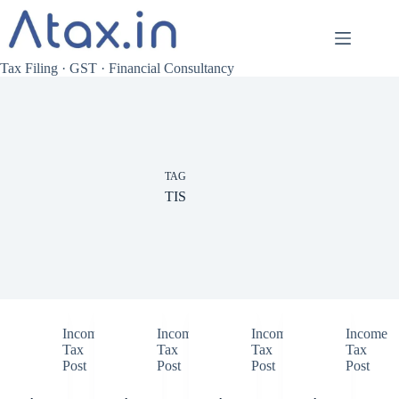
Skip
to
content
Tax Filing · GST · Financial Consultancy
TAG
TIS
Income
Income
Income
Income
Tax
Tax
Tax
Tax
Post
Post
Post
Post