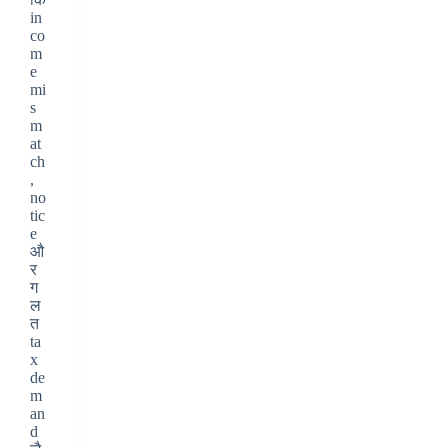
in
co
m
e
mi
s
m
at
ch
,
no
tic
e
औ
र
ग
ल
त
ta
x
de
m
an
d