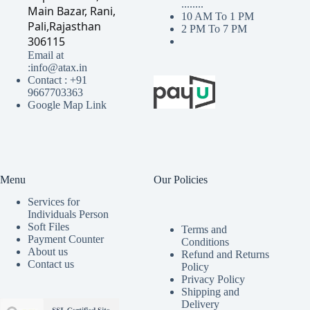
........
Main Bazar, Rani,
10 AM To 1 PM
Pali,Rajasthan
2 PM To 7 PM
306115
Email at
:info@atax.in
Contact : +91
9667703363
Google Map Link
Menu
Our Policies
Services for
Individuals Person
Soft Files
Terms and
Payment Counter
Conditions
About us
Refund and Returns
Contact us
Policy
Privacy Policy
Shipping and
Delivery