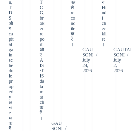
n,
T
पह
न
T
C
ले
Hi
D
G,
re
nd
S
br
co
i
औ
ok
nc
ch
र
er
ile
ec
ca
re
क
kli
pit
po
रें
st
al
rt
।
।
ga
औ
GAUTAM
GAUTA
in
र
SONI
SONI
sc
A
July
July
he
IS
24,
2,
du
/T
2026
2026
le
IS
pr
da
op
ta
erl
m
y
at
re
ch
vi
क
e
रें
w
।
क
GAUTAM
रें
SONI