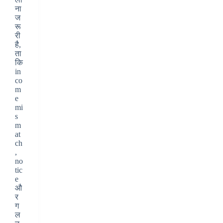
ना
ज
रू
री
है,
ता
कि
in
co
m
e
mi
s
m
at
ch
,
no
tic
e
औ
र
ग
ल