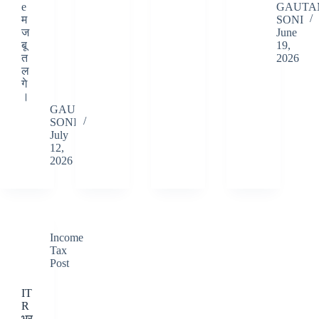
e
GAUTA
म
SONI
ज
June
बू
19,
त
2026
ल
गे
।
GAUTAM
SONI
July
12,
2026
Income
Tax
Post
IT
R
भर