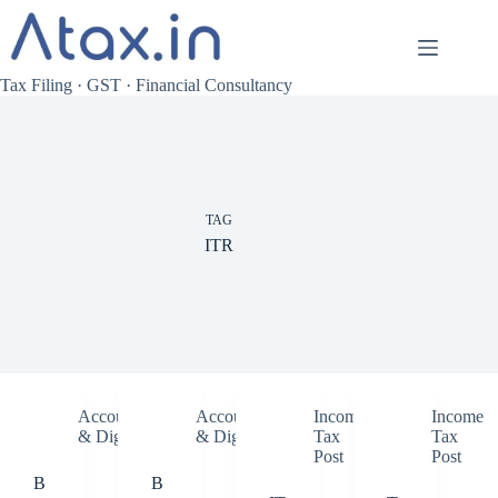
Skip
to
content
Tax Filing · GST · Financial Consultancy
TAG
ITR
Accounting
Accounting
Income
Income
& Digital
& Digital
Tax
Tax
Post
Post
B
B