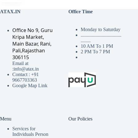
ATAX.IN
Office Time
Office No 9, Guru
Monday to Saturday
.................................
Kripa Market,
........
Main Bazar, Rani,
10 AM To 1 PM
Pali,Rajasthan
2 PM To 7 PM
306115
Email at
:info@atax.in
Contact : +91
9667703363
Google Map Link
Menu
Our Policies
Services for
Individuals Person