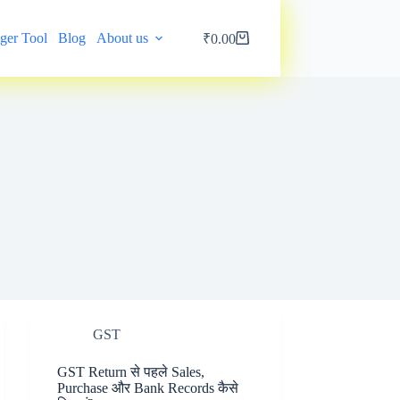
ger Tool
Blog
About us
My account
₹
0.00
Shopping
cart
GST
GST Return से पहले Sales,
Purchase और Bank Records कैसे